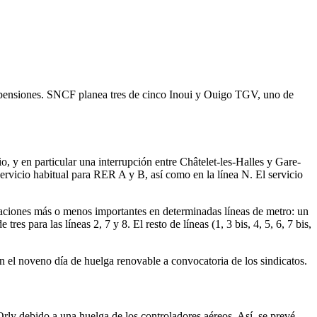
as pensiones. SNCF planea tres de cinco Inoui y Ouigo TGV, uno de
, y en particular una interrupción entre Châtelet-les-Halles y Gare-
l servicio habitual para RER A y B, así como en la línea N. El servicio
baciones más o menos importantes en determinadas líneas de metro: un
res para las líneas 2, 7 y 8. El resto de líneas (1, 3 bis, 4, 5, 6, 7 bis,
 el noveno día de huelga renovable a convocatoria de los sindicatos.
rly debido a una huelga de los controladores aéreos. Así, se prevé