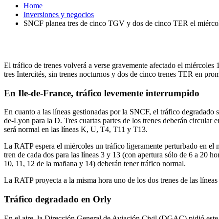
Home
Inversiones y negocios
SNCF planea tres de cinco TGV y dos de cinco TER el miérco
El tráfico de trenes volverá a verse gravemente afectado el miércole
tres Intercités, sin trenes nocturnos y dos de cinco trenes TER en p
En Ile-de-France, tráfico levemente interrumpido
En cuanto a las líneas gestionadas por la SNCF, el tráfico degradado s
de-Lyon para la D. Tres cuartas partes de los trenes deberán circular en
será normal en las líneas K, U, T4, T11 y T13.
La RATP espera el miércoles un tráfico ligeramente perturbado en el
tren de cada dos para las líneas 3 y 13 (con apertura sólo de 6 a 20 horas
10, 11, 12 de la mañana y 14) deberán tener tráfico normal.
La RATP proyecta a la misma hora uno de los dos trenes de las líneas
Tráfico degradado en Orly
En el aire, la Dirección General de Aviación Civil (DGAC) pidió este 