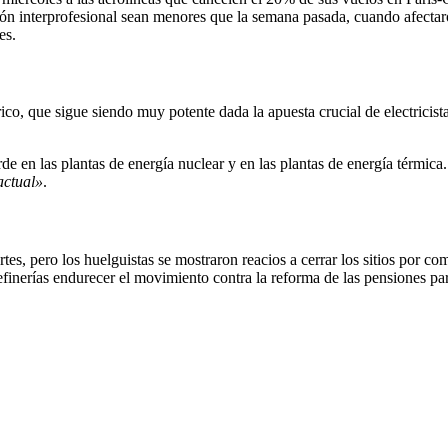
ión interprofesional sean menores que la semana pasada, cuando afectar
es.
trico, que sigue siendo muy potente dada la apuesta crucial de electrici
de en las plantas de energía nuclear y en las plantas de energía térmica
actual»
.
tes, pero los huelguistas se mostraron reacios a cerrar los sitios por com
efinerías endurecer el movimiento contra la reforma de las pensiones para