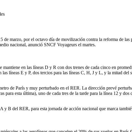
les
s 15 de marzo, por el octavo día de movilización contra la reforma de l
romedio nacional, anunció SNCF Voyageurs el martes.
e mantiene en las líneas D y R con dos trenes de cada cinco en promedio
 las líneas E y P, dos tercios para las líneas C, H, J y L, y la mitad de
 metro de París y muy perturbado en el RER. La dirección prevé pertur
 para esta última), uno de cada tres de la tarde para la línea 12 y dos de t
 A y B del RER, para esta jornada de acción nacional que marca también
miércoles a las aerolíneas que cancelen el 20% de sus vuelos en París-O