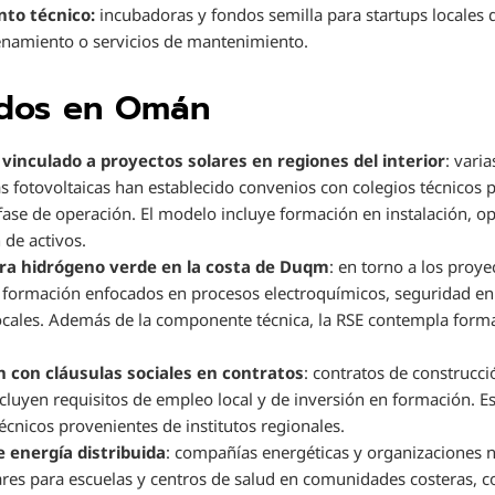
to técnico:
incubadoras y fondos semilla para startups locales 
cenamiento o servicios de mantenimiento.
ados en Omán
vinculado a proyectos solares en regiones del interior
: vari
s fotovoltaicas han establecido convenios con colegios técnicos p
fase de operación. El modelo incluye formación en instalación, op
 de activos.
ara hidrógeno verde en la costa de Duqm
: en torno a los proy
formación enfocados en procesos electroquímicos, seguridad en
locales. Además de la componente técnica, la RSE contempla form
 con cláusulas sociales en contratos
: contratos de construcc
ncluyen requisitos de empleo local y de inversión en formación. Es
cnicos provenientes de institutos regionales.
 energía distribuida
: compañías energéticas y organizaciones
ares para escuelas y centros de salud en comunidades costeras, c