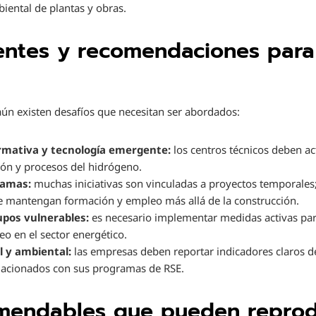
ental de plantas y obras.
entes y recomendaciones para 
aún existen desafíos que necesitan ser abordados:
rmativa y tecnología emergente:
los centros técnicos deben ac
ión y procesos del hidrógeno.
ramas:
muchas iniciativas son vinculadas a proyectos temporale
ue mantengan formación y empleo más allá de la construcción.
upos vulnerables:
es necesario implementar medidas activas para
o en el sector energético.
l y ambiental:
las empresas deben reportar indicadores claros d
elacionados con sus programas de RSE.
omendables que pueden reprod