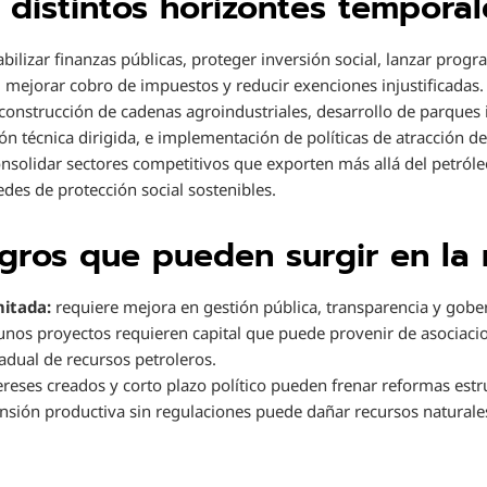
distintos horizontes temporal
abilizar finanzas públicas, proteger inversión social, lanzar pro
a, mejorar cobro de impuestos y reducir exenciones injustificadas.
construcción de cadenas agroindustriales, desarrollo de parques 
n técnica dirigida, e implementación de políticas de atracción de
nsolidar sectores competitivos que exporten más allá del petróleo
 redes de protección social sostenibles.
igros que pueden surgir en la 
mitada:
requiere mejora en gestión pública, transparencia y gobe
nos proyectos requieren capital que puede provenir de asociacio
adual de recursos petroleros.
ereses creados y corto plazo político pueden frenar reformas estr
sión productiva sin regulaciones puede dañar recursos naturales