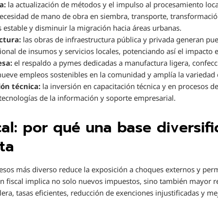
a:
la actualización de métodos y el impulso al procesamiento loca
necesidad de mano de obra en siembra, transporte, transformación
stable y disminuir la migración hacia áreas urbanas.
ctura:
las obras de infraestructura pública y privada generan pu
ional de insumos y servicios locales, potenciando así el impacto
sa:
el respaldo a pymes dedicadas a manufactura ligera, confecc
mueve empleos sostenibles en la comunidad y amplía la variedad 
ión técnica:
la inversión en capacitación técnica y en procesos de
tecnologías de la información y soporte empresarial.
scal: por qué una base diversif
ta
esos más diverso reduce la exposición a choques externos y perm
ión fiscal implica no solo nuevos impuestos, sino también mayor
era, tasas eficientes, reducción de exenciones injustificadas y m