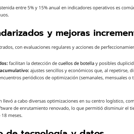
ostenida entre 5% y 15% anual en indicadores operativos es comú
nuos.
darizados y mejoras incremen
trados, con evaluaciones regulares y acciones de perfeccionamie
dos:
facilitan la detección de
cuellos de botella
y posibles duplici
 acumulativo:
ajustes sencillos y económicos que, al repetirse, d
ncuentros periódicos de optimización (semanales, mensuales o t
n llevó a cabo diversas optimizaciones en su centro logístico, c
ftware de enrutamiento renovado, lo que permitió disminuir el t
e 18 meses.
o de tecnología y datos