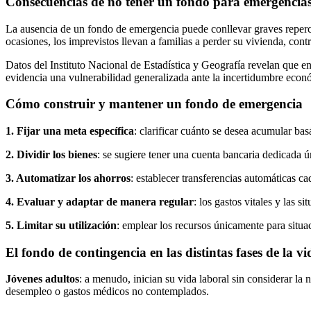
Consecuencias de no tener un fondo para emergencia
La ausencia de un fondo de emergencia puede conllevar graves repercu
ocasiones, los imprevistos llevan a familias a perder su vivienda, cont
Datos del Instituto Nacional de Estadística y Geografía revelan que e
evidencia una vulnerabilidad generalizada ante la incertidumbre econ
Cómo construir y mantener un fondo de emergencia
1. Fijar una meta específica
: clarificar cuánto se desea acumular bas
2. Dividir los bienes
: se sugiere tener una cuenta bancaria dedicada ú
3. Automatizar los ahorros
: establecer transferencias automáticas c
4. Evaluar y adaptar de manera regular
: los gastos vitales y las 
5. Limitar su utilización
: emplear los recursos únicamente para situa
El fondo de contingencia en las distintas fases de la vi
Jóvenes adultos
: a menudo, inician su vida laboral sin considerar la
desempleo o gastos médicos no contemplados.