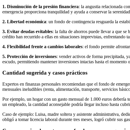
1. Disminución de la presión financiera
: la angustia relacionada co
emergencia proporciona tranquilidad y ayuda a conservar la serenidad e
2. Libertad económica
: un fondo de contingencia resguarda la estabi
3. Evitar deudas evitables
: la falta de ahorros puede llevar a que s
crédito han recurrido a ellas en situaciones imprevistas, enfrentando t
4. Flexibilidad frente a cambios laborales
: el fondo permite afronta
5. Protección de inversiones
: vender activos de forma precipitada, y
escudo, permitiendo mantener inversiones intactas hasta el momento 
Cantidad sugerida y casos prácticos
Expertos en finanzas personales recomiendan que el fondo de emergencia
mensuales ineludibles (renta, alimentación, transporte, servicios básic
Por ejemplo, un hogar con un gasto mensual de 1.000 euros debería te
un empleado, la cantidad aconsejable podría llegar incluso hasta cubr
Caso de ejemplo: Luisa, madre soltera y asistente administrativa, de
obligó a tomar licencia laboral durante tres meses, logró cubrir sus ga