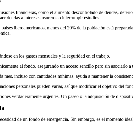
s
siones financieras, como el aumento descontrolado de deudas, deterioro
raer deudas a intereses usureros o interrumpir estudios.
n países iberoamericanos, menos del 20% de la población está preparada p
ómica.
ándose en los gastos mensuales y la seguridad en el trabajo.
nicamente al fondo, asegurando un acceso sencillo pero sin asociarlo a 
ada mes, incluso con cantidades mínimas, ayuda a mantener la consistenc
situaciones personales pueden variar, así que modificar el objetivo del fon
ciones verdaderamente urgentes. Un paseo o la adquisición de dispositiv
da
 necesidad de un fondo de emergencia. Sin embargo, es el momento ideal p