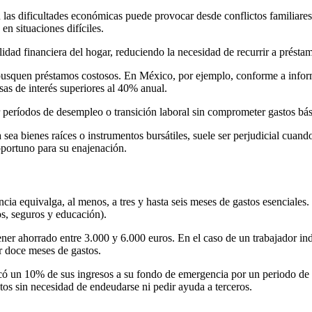
n las dificultades económicas puede provocar desde conflictos familiar
n situaciones difíciles.
lidad financiera del hogar, reduciendo la necesidad de recurrir a préstam
e busquen préstamos costosos. En México, por ejemplo, conforme a infor
asas de interés superiores al 40% anual.
r períodos de desempleo o transición laboral sin comprometer gastos bás
a sea bienes raíces o instrumentos bursátiles, suele ser perjudicial cu
oportuno para su enajenación.
 equivalga, al menos, a tres y hasta seis meses de gastos esenciales. P
os, seguros y educación).
ner ahorrado entre 3.000 y 6.000 euros. En el caso de un trabajador in
ir doce meses de gastos.
dicó un 10% de sus ingresos a su fondo de emergencia por un periodo d
stos sin necesidad de endeudarse ni pedir ayuda a terceros.