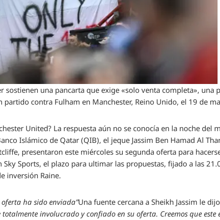
 sostienen una pancarta que exige «solo venta completa», una pi
un partido contra Fulham en Manchester, Reino Unido, el 19 de m
hester United? La respuesta aún no se conocía en la noche del m
Banco Islámico de Qatar (QIB), el jeque Jassim Ben Hamad Al Thani
tcliffe, presentaron este miércoles su segunda oferta para hacerse 
 Sky Sports, el plazo para ultimar las propuestas, fijado a las 21.
de inversión Raine.
oferta ha sido enviada”
Una fuente cercana a Sheikh Jassim le dij
e totalmente involucrado y confiado en su oferta. Creemos que este 