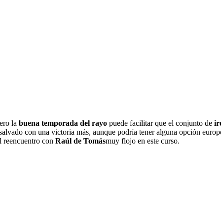
pero la
buena temporada del rayo
puede facilitar que el conjunto de
ir
á salvado con una victoria más, aunque podría tener alguna opción europ
el reencuentro con
Raúl de Tomás
muy flojo en este curso.