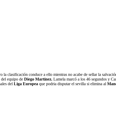
ero la clasificación conduce a ello mientras no acabe de sellar la salvac
s del equipo de
Diego Martínez.
Lamela marcó a los 46 segundos y Carm
nales del
Liga Europea
que podria disputar el sevilla si elimina al
Manc