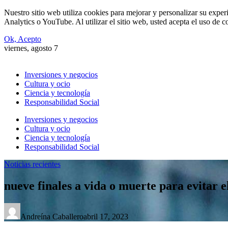
Nuestro sitio web utiliza cookies para mejorar y personalizar su expe
Analytics o YouTube. Al utilizar el sitio web, usted acepta el uso de 
Ok, Acepto
viernes, agosto 7
Inversiones y negocios
Cultura y ocio
Ciencia y tecnología
Responsabilidad Social
Inversiones y negocios
Cultura y ocio
Ciencia y tecnología
Responsabilidad Social
Noticias recientes
nueve finales a vida o muerte para evitar e
Andreína Caballero
abril 17, 2023