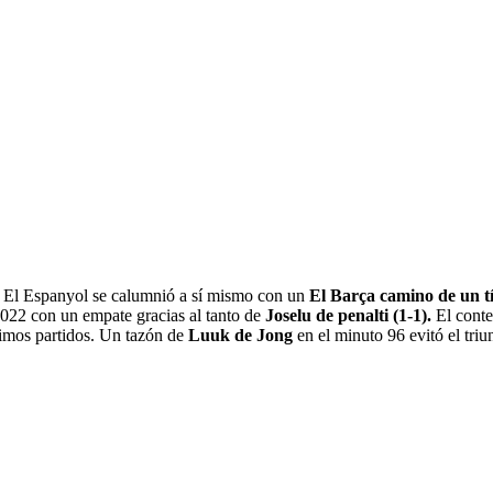
.
El Espanyol se calumnió a sí mismo con un
El Barça camino de un tí
2022 con un empate gracias al tanto de
Joselu de penalti (1-1).
El contex
timos partidos. Un tazón de
Luuk de Jong
en el minuto 96 evitó el triu