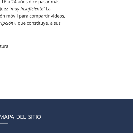
e 16 a 24 años dice pasar más
 juez
“muy insuficiente”
La
ión móvil para compartir videos,
ripción»,
que constituye, a sus
ltura
MAPA DEL SITIO