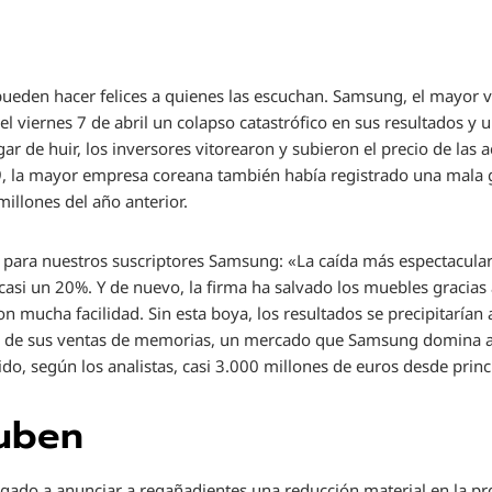
 pueden hacer felices a quienes las escuchan. Samsung, el mayor
 el viernes 7 de abril un colapso catastrófico en sus resultados y 
ar de huir, los inversores vitorearon y subieron el precio de las 
 la mayor empresa coreana también había registrado una mala g
millones del año anterior.
 para nuestros suscriptores
Samsung: «La caída más espectacula
asi un 20%. Y de nuevo, la firma ha salvado los muebles gracias 
n mucha facilidad. Sin esta boya, los resultados se precipitarían 
do de sus ventas de memorias, un mercado que Samsung domina a 
do, según los analistas, casi 3.000 millones de euros desde princ
suben
ligado a anunciar a regañadientes una reducción material en la pro