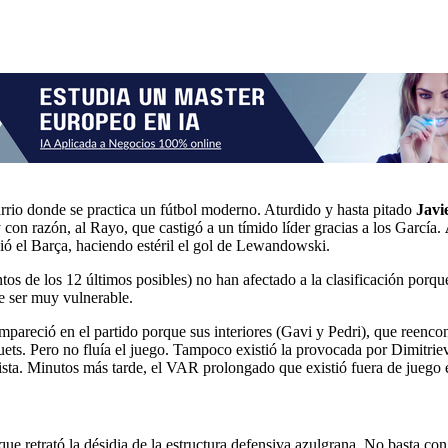
barrio donde se practica un fútbol moderno. Aturdido y hasta pitado
Javi
con razón, al Rayo, que castigó a un tímido líder gracias a los García.
ió el Barça, haciendo estéril el gol de Lewandowski.
untos de los 12 últimos posibles) no han afectado a la clasificación po
e ser muy vulnerable.
mpareció en el partido porque sus interiores (Gavi y Pedri), que reencon
ets. Pero no fluía el juego. Tampoco existió la provocada por Dimitrie
ta. Minutos más tarde, el VAR prolongado que existió fuera de juego en 
e retrató la désidia de la estructura defensiva azulgrana. No basta con 