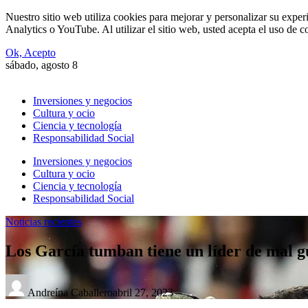
Nuestro sitio web utiliza cookies para mejorar y personalizar su expe
Analytics o YouTube. Al utilizar el sitio web, usted acepta el uso de 
Ok, Acepto
sábado, agosto 8
Inversiones y negocios
Cultura y ocio
Ciencia y tecnología
Responsabilidad Social
Inversiones y negocios
Cultura y ocio
Ciencia y tecnología
Responsabilidad Social
Noticias recientes
Los García tumban tiene un líder de mal g
Andreína Caballero
abril 27, 2023