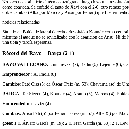
No tocó nada al inicio el técnico azulgrana, luego hizo una revolució
como coartada. Se enfadó el tanto de Xavi con el 2-0, otro retraso po
doble cambio (Alba por Marcos y Ansu por Ferran) que fue, en realida
noticias relacionadas
Situado en Balde de lateral derecho, devolvió a Koundé como central (
mientras el ataque no se revitalizaba con la aparición de Ansu. Ni de 
una tibia y tardía esperanza.
Récord del Rayo – Barça (2-1)
RAYO VALLECANO:
Dimitrievski (7), Balliu (6), Lejeune (6), C
Emprendedor :
A. Iraola (8)
Cambios:
Paté Ciss (5) de Óscar Trejo (m. 53); Chavarria (sc) de U
BARCA:
Ter Stegen (4), Koundé (4), Araujo (5), Marcos (4), Balde 
Emprendedor :
Javier (4)
Cambios:
Ansu Fati (5) por Ferran Torres (m. 57); Alba (5) por Marc
goles
: 1-0, Álvaro García (m. 19); 2-0, Fran García (m. 53); 2-1, Le