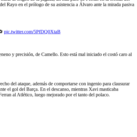
del Rayo en el prólogo de su asistencia a Álvaro ante la mirada pasiva
⚽
pic.twitter.com/5PfDQ0XtaB
eneno y precisión, de Camello. Esto está mal iniciado el costó caro al
erecho del ataque, además de comportarse con ingenio para clausurar
ante el gol del Barça. En el descanso, mientras Xavi masticaba
erran al Atlético, luego mejorado por el tanto del polaco.