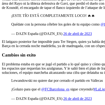
área del Rayo ni la tibieza defensiva de Gavi, que perdió el duelo co
de Koundé, el encargado de tapar el flanco izquierdo de l’attaque de I
¡ESTE TÍO ESTÁ COMPLETAMENTE LOCO! 🔥🔥
Quédate con la persona célebre los goles de tu equipo como
@f
— DAZN España (@DAZN_ES)
26 de abril de 2023
El latigazo posterior fue imposible para Ter Stegen, quien ya había dej
Barça en la cerrada noche madrileña, ya de madrugada, con un céspe
Cambios sin exito
El problema estaba en que se jugó el partido a lo qué quiso y cómo qu
los espacios que requerían los azulgranas. Y le salió bien el plan de 
soluciones, el equipo marcheba alcanzando una cifra que delataba su i
Lewandowski no quiere dar por cerrado el partido en Vallecas
¡Golazo para que el
@FCBarcelona_es
sigue creyendo!
#LaLi
— DAZN España (@DAZN_ES)
26 de abril de 2023