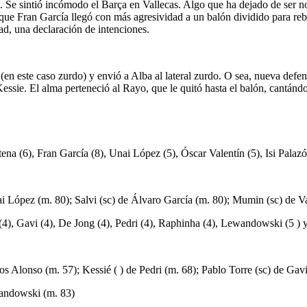
n. Se sintió incómodo el Barça en Vallecas. Algo que ha dejado de ser n
rque Fran García llegó con más agresividad a un balón dividido para re
d, una declaración de intenciones.
en este caso zurdo) y envió a Alba al lateral zurdo. O sea, nueva defen
Kessie. El alma perteneció al Rayo, que le quitó hasta el balón, cantán
atena (6), Fran García (8), Unai López (5), Óscar Valentín (5), Isi Palaz
nai López (m. 80); Salvi (sc) de Álvaro García (m. 80); Mumin (sc) de 
(4), Gavi (4), De Jong (4), Pedri (4), Raphinha (4), Lewandowski (5 ) y
os Alonso (m. 57); Kessié ( ) de Pedri (m. 68); Pablo Torre (sc) de Gav
wandowski (m. 83)