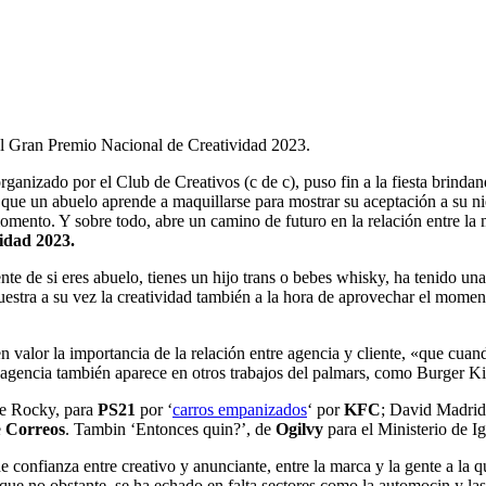
l Gran Premio Nacional de Creatividad 2023.
organizado por el Club de Creativos (c de c), puso fin a la fiesta brin
que un abuelo aprende a maquillarse para mostrar su aceptación a su nie
omento. Y sobre todo, abre un camino de futuro en la relación entre la
idad 2023.
 de si eres abuelo, tienes un hijo trans o bebes whisky, ha tenido un
stra a su vez la creatividad también a la hora de aprovechar el mome
en valor la importancia de la relación entre agencia y cliente, «que cuan
te y agencia también aparece en otros trabajos del palmars, como Burg
 de Rocky, para
PS21
por ‘
carros empanizados
‘ por
KFC
; David Madrid
e
Correos
. Tambin ‘Entonces quin?’, de
Ogilvy
para el Ministerio de I
e confianza entre creativo y anunciante, entre la marca y la gente a la 
 el que no obstante, se ha echado en falta sectores como la automocin y