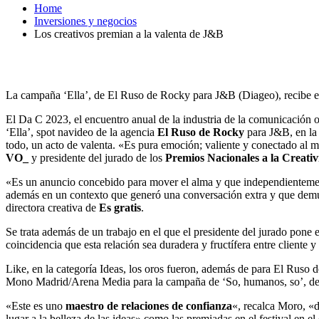
Home
Inversiones y negocios
Los creativos premian a la valenta de J&B
La campaña ‘Ella’, de El Ruso de Rocky para J&B (Diageo), recibe e
El Da C 2023, el encuentro anual de la industria de la comunicación 
‘Ella’, spot navideo de la agencia
El Ruso de Rocky
para J&B, en la 
todo, un acto de valenta. «Es pura emoción; valiente y conectado al m
VO_
y presidente del jurado de los
Premios Nacionales a la Creativ
«Es un anuncio concebido para mover el alma y que independientemente
además en un contexto que generó una conversación extra y que demue
directora creativa de
Es gratis
.
Se trata además de un trabajo en el que el presidente del jurado pone 
coincidencia que esta relación sea duradera y fructífera entre clien
Like, en la categoría Ideas, los oros fueron, además de para El Ruso
Mono Madrid/Arena Media para la campaña de ‘So, humanos, so’, d
«Este es uno
maestro de relaciones de confianza
«, recalca Moro, «d
lugar a la belleza de las ideas» como las premiadas en el festival en