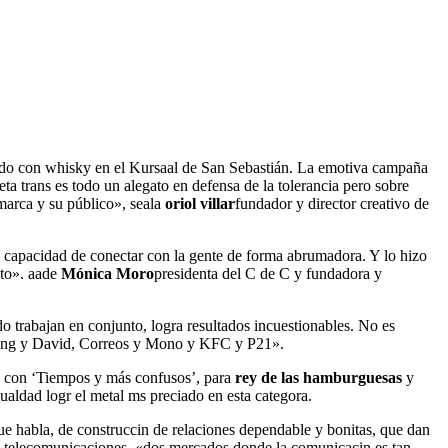
dando con whisky en el Kursaal de San Sebastián. La emotiva campaña
ta trans es todo un alegato en defensa de la tolerancia pero sobre
 marca y su público», seala
oriol villar
fundador y director creativo de
a capacidad de conectar con la gente de forma abrumadora. Y lo hizo
nto». aade
Mónica Moro
presidenta del C de C y fundadora y
do trabajan en conjunto, logra resultados incuestionables. No es
er King y David, Correos y Mono y KFC y P21».
 con ‘Tiempos y más confusos’, para
rey de las hamburguesas
y
gualdad logr el metal ms preciado en esta categora.
que habla, de construccin de relaciones dependable y bonitas, que dan
 las telecomunicaciones, «dos mercados donde la comunicacin es tan