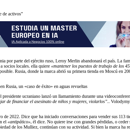
e de activos”
ia por parte del ejército ruso, Leroy Merlin abandonará el país. La fami
a socios locales. ella quiere
«mantener los puestos de trabajo de los 4
posible. Rusia, donde la marca abrió su primera tienda en Moscú en 200
en Rusia, un «caso de éxito» en aguas revueltas
 el presidente ucraniano lanzó un llamamiento durante una videoconfere
ar de financiar el asesinato de niños y mujeres, violarlos”.
. Volodymyr
ero de 2022. Dice que ha iniciado conversaciones para vender sus 113 t
en el
«antipático»
, él dice. No quiere irse con grandes pérdidas, o ced
dad de los Mulliez, continúan con su actividad. Si bien la marca ha re