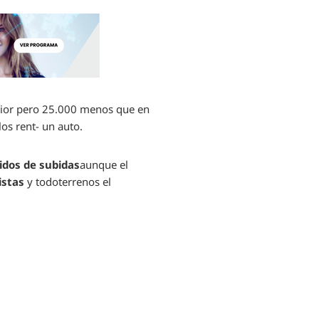
rior pero 25.000 menos que en
os rent- un auto.
idos de subidas
aunque el
istas
y todoterrenos el