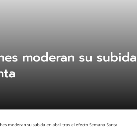
hes moderan su subida e
nta
ches moderan su subida en abril tras el efecto Semana Santa