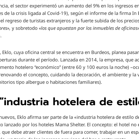
ncia, el sector experimentó un aumento del 9% en los ingresos e
 de la crisis ligada al Covid-19), según el informe de la firma In 
l regreso de turistas extranjeros y la fuerte subida de los precios
ores»,
y sobretodo
«los que apuestan por los inmuebles de oficinas»
.
 Eklo, cuya oficina central se encuentra en Burdeos, planea pasar
aperturas durante el período. Lanzada en 2014, la empresa, que 
gmento hotelero “económico” (entre 60 y 100 euros la noche) –ocup
enovando el concepto, cuidando la decoración, el ambiente y la 
itorios tipo albergue o habitaciones familiares).
“industria hotelera de esti
uevos, Eklo afirma ser parte de la «industria hotelera de estilo 
o lanzado por los hoteles Mama Shelter. El concepto: el hotel no 
, que debe atraer clientes de fuera para comer, trabajar en un esp