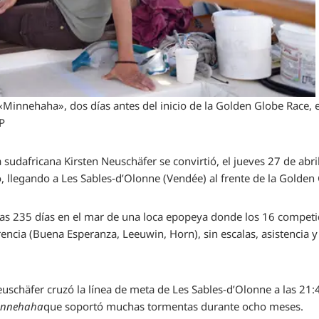
«Minnehaha», dos días antes del inicio de la Golden Globe Race, 
P
La sudafricana Kirsten Neuschäfer se convirtió, el jueves 27 de abr
o, llegando a Les Sables-d’Olonne (Vendée) al frente de la Golden
tras 235 días en el mar de una loca epopeya donde los 16 competi
erencia (Buena Esperanza, Leeuwin, Horn), sin escalas, asistencia
euschäfer cruzó la línea de meta de Les Sables-d’Olonne a las 2
innehaha
que soportó muchas tormentas durante ocho meses.