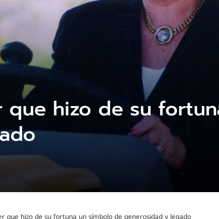
r que hizo de su fortu
gado
er que hizo de su fortuna un símbolo de generosidad y legado