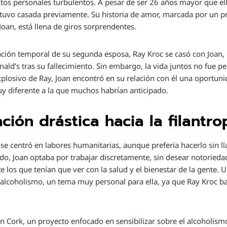
ntos personales turbulentos. A pesar de ser 26 años mayor que el
estuvo casada previamente. Su historia de amor, marcada por un p
 Joan, está llena de giros sorprendentes.
ión temporal de su segunda esposa, Ray Kroc se casó con Joan, q
ld’s tras su fallecimiento. Sin embargo, la vida juntos no fue per
plosivo de Ray, Joan encontró en su relación con él una oportunid
 diferente a la que muchos habrían anticipado.
ión drástica hacia la filantro
 se centró en labores humanitarias, aunque prefería hacerlo sin ll
do, Joan optaba por trabajar discretamente, sin desear notorieda
los que tenían que ver con la salud y el bienestar de la gente. 
alcoholismo, un tema muy personal para ella, ya que Ray Kroc ba
n Cork, un proyecto enfocado en sensibilizar sobre el alcoholism