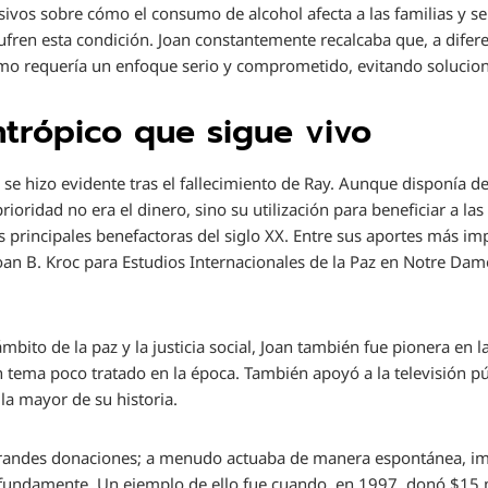
ivos sobre cómo el consumo de alcohol afecta a las familias y s
ufren esta condición. Joan constantemente recalcaba que, a difere
smo requería un enfoque serio y comprometido, evitando solucion
ntrópico que sigue vivo
 se hizo evidente tras el fallecimiento de Ray. Aunque disponía d
ioridad no era el dinero, sino su utilización para beneficiar a l
s principales benefactoras del siglo XX. Entre sus aportes más im
 Joan B. Kroc para Estudios Internacionales de la Paz en Notre D
bito de la paz y la justicia social, Joan también fue pionera en l
 un tema poco tratado en la época. También apoyó a la televisión 
la mayor de su historia.
 grandes donaciones; a menudo actuaba de manera espontánea, i
undamente. Un ejemplo de ello fue cuando, en 1997, donó $15 mi