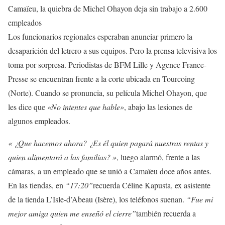
Camaïeu, la quiebra de Michel Ohayon deja sin trabajo a 2.600
empleados
Los funcionarios regionales esperaban anunciar primero la
desaparición del letrero a sus equipos. Pero la prensa televisiva los
toma por sorpresa. Periodistas de BFM Lille y Agence France-
Presse se encuentran frente a la corte ubicada en Tourcoing
(Norte). Cuando se pronuncia, su película Michel Ohayon, que
les dice que
«No intentes que hable»
,
abajo
las lesiones de
algunos empleados.
«
¿Que hacemos ahora? ¿Es él quien pagará nuestras rentas y
quien alimentará a las familias? »
, luego alarmó, frente a las
cámaras, a un empleado que se unió a Camaïeu doce años antes.
En las tiendas, en
“17:20”
recuerda Céline Kapusta, ex asistente
de la tienda L’Isle-d’Abeau (Isère), los teléfonos suenan.
“Fue mi
mejor amiga quien me enseñó el cierre”
también recuerda a