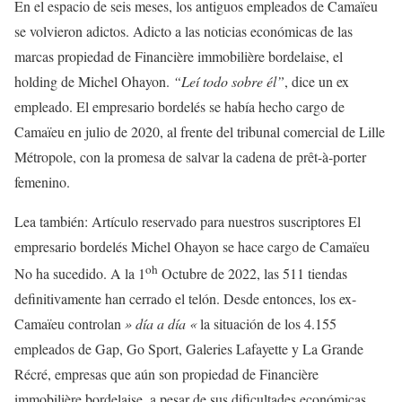
En el espacio de seis meses, los antiguos empleados de Camaïeu
se volvieron adictos. Adicto a las noticias económicas de las
marcas propiedad de Financière immobilière bordelaise, el
holding de Michel Ohayon.
“Leí todo sobre él”
, dice un ex
empleado. El empresario bordelés se había hecho cargo de
Camaïeu en julio de 2020, al frente del tribunal comercial de Lille
Métropole, con la promesa de salvar la cadena de prêt-à-porter
femenino.
Lea también:
Artículo reservado para nuestros suscriptores
El
empresario bordelés Michel Ohayon se hace cargo de Camaïeu
oh
No ha sucedido. A la 1
Octubre de 2022, las 511 tiendas
definitivamente han cerrado el telón. Desde entonces, los ex-
Camaïeu controlan
» día a día «
la situación de los 4.155
empleados de Gap, Go Sport, Galeries Lafayette y La Grande
Récré, empresas que aún son propiedad de Financière
immobilière bordelaise, a pesar de sus dificultades económicas.