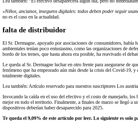
Lea también:
“El efectivo desaparecerá algún día, pero no inmediata
«Niños, ancianos, inseguros digitales: todos deben poder seguir usan
no es el caso en la actualidad.
falta de distribuidor
El Sr. Dermagne, apoyado por asociaciones de consumidores, había hech
ambientales tenían poco entusiasmo, como las organizaciones de defen
bordo de los trenes, que hasta ahora era posible, ha reavivado el debat
Le queda al Sr. Dermagne luchar en otro frente para asegurarse de que 
fenómeno que ha empeorado aún más desde la crisis del Covid-19, y qu
totalmente digitales.
Lea también:
Artículo reservado para nuestros suscriptores
Los austri
Invocando la caída en el uso del efectivo y el costo de manejarlo, lo
mejor en todo el territorio. Finalmente, a finales de marzo se llegó a u
dispositivos deberían haber desaparecido para 2025.
Te queda el 9,09% de este artículo por leer. Lo siguiente es solo p