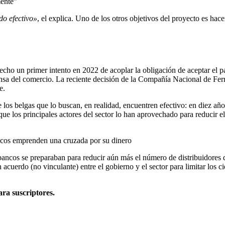
mente”
do efectivo»
, el explica. Uno de los otros objetivos del proyecto es hace
o un primer intento en 2022 de acoplar la obligación de aceptar el pago
sa del comercio. La reciente decisión de la Compañía Nacional de Ferroc
e.
los belgas que lo buscan, en realidad, encuentren efectivo: en diez año
e los principales actores del sector lo han aprovechado para reducir e
acos emprenden una cruzada por su dinero
s bancos se preparaban para reducir aún más el número de distribuidore
n acuerdo (no vinculante) entre el gobierno y el sector para limitar los c
ara suscriptores.