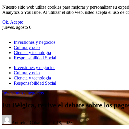
Nuestro sitio web utiliza cookies para mejorar y personalizar su expe
Analytics o YouTube. Al utilizar el sitio web, usted acepta el uso de 
Ok, Acepto
jueves, agosto 6
Inversiones y negocios
Cultura y ocio
Ciencia y tecnología
Responsabilidad Social
Inversiones y negocios
Cultura y ocio
Ciencia y tecnología
Responsabilidad Social
Inversiones y negocios
En Bélgica, revive el debate sobre los pago
Andreína Caballero
abril 18, 2023