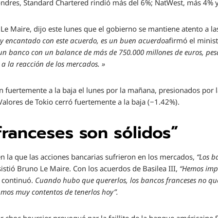
ndres, Standard Chartered rindió más del 6%; NatWest, más 4% 
Le Maire, dijo este lunes que el gobierno se mantiene atento a la
oy encantado con este acuerdo, es un buen acuerdo
afirmó el mini
 banco con un balance de más de 750.000 millones de euros, pes
a la reacción de los mercados. »
fuertemente a la baja el lunes por la mañana, presionados por l
Valores de Tokio cerró fuertemente a la baja (−1.42%).
franceses son sólidos”
 la que las acciones bancarias sufrieron en los mercados,
“Los b
nsistió Bruno Le Maire. Con los acuerdos de Basilea III,
“Hemos imp
l continuó.
Cuando hubo que quererlos, los bancos franceses no qu
amos muy contentos de tenerlos hoy”.