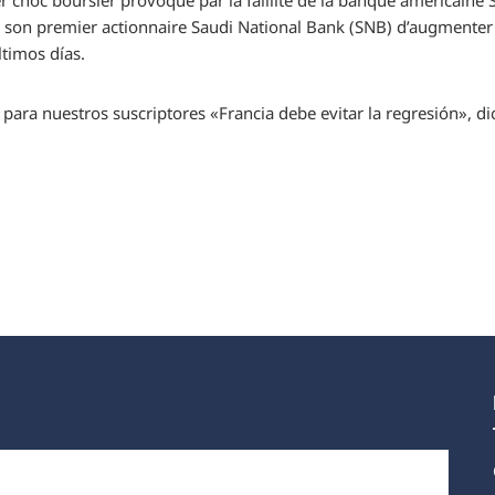
choc boursier provoqué par la faillite de la banque américaine SV
e son premier actionnaire Saudi National Bank (SNB) d’augmenter s
ltimos días.
 para nuestros suscriptores
«Francia debe evitar la regresión», d