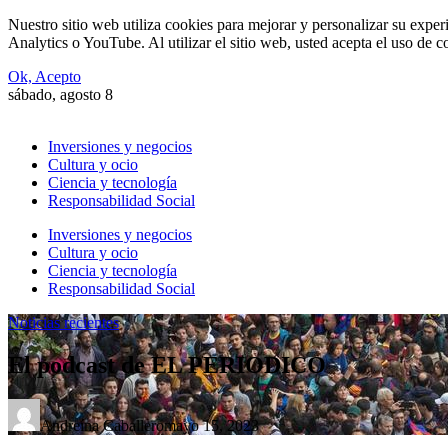
Nuestro sitio web utiliza cookies para mejorar y personalizar su expe
Analytics o YouTube. Al utilizar el sitio web, usted acepta el uso de 
Ok, Acepto
sábado, agosto 8
Inversiones y negocios
Cultura y ocio
Ciencia y tecnología
Responsabilidad Social
Inversiones y negocios
Cultura y ocio
Ciencia y tecnología
Responsabilidad Social
Noticias recientes
El podcast de EL PERIODICO
Andreína Caballero
mayo 15, 2023