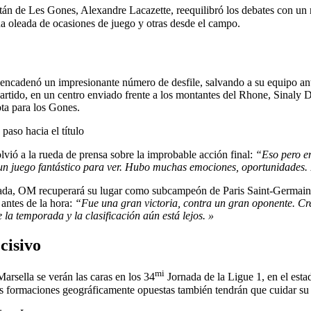
pitán de Les Gones, Alexandre Lacazette, reequilibró los debates con un
 oleada de ocasiones de juego y otras desde el campo.
a, encadenó un impresionante número de desfile, salvando a su equipo a
 partido, en un centro enviado frente a los montantes del Rhone, Sinal
ta para los Gones.
aso hacia el título
olvió a la rueda de prensa sobre la improbable acción final:
“Eso pero en
ue un juego fantástico para ver. Hubo muchas emociones, oportunidades.
porada, OM recuperará su lugar como subcampeón de Paris Saint-Germain,
 antes de la hora:
“Fue una gran victoria, contra un gran oponente. Cr
 la temporada y la clasificación aún está lejos. »
cisivo
mi
rsella se verán las caras en los 34
Jornada de la Ligue 1, en el estad
os formaciones geográficamente opuestas también tendrán que cuidar su r