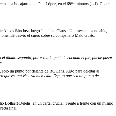
mi
 remate a bocajarro ante Pau López, en el 68
minutos (1-1). Con el
nte Alexis Sánchez, luego Jonathan Clauss. Una secuencia notable,
y Diomandé desvió el cuero sobre su compañero Malo Gusto,
 el último segundo, por eso a la gente le encanta el pie, puede pasar
 »
 solo un punto por delante de RC Lens. Algo para deleitar al
eo que es una victoria merecida. Espero que sea un punto de
io Bollaert-Delelis, en un cartel crucial. Frente a frente con un mismo
ecta final.