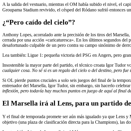
A la salida del vestuario, mientras el OM había subido el nivel, el ca
Groupama Stadium revivido, el césped del Ródano sufrió entonces una
¿“Pero caído del cielo”?
Anthony Lopes, acorralado ante la precisión de los tiros del Marsell
cerrada por una acción «caricaturesca». En los últimos segundos del
desafortunado culpable de un pero contra su campo sinónimo de derro
Lea también:
Ligue 1: pequeña victoria del PSG en Angers, pero gran p
Insostenible la mayor parte del partido, el técnico croata Igor Tudor v
cualquier cosa. No sé si es un regalo del cielo o del destino, pero f
Si OL pierde puntos cruciales a solo seis juegos del final de la tem
entrenador del Marsella, Igor Tudor, sin embargo, sin hacerlo celebrar
inflexión, pero todavía hay muchos puntos en juego de aquí al final de
El Marsella irá al Lens, para un partido de
Y el final de temporada promete ser aún más igualado ya que Lens y Ma
objetivo (una plaza de clasificación directa para la Champions), las d