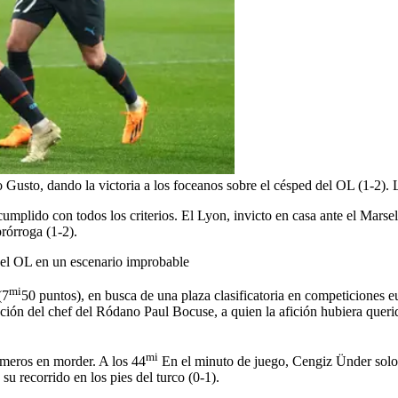
Gusto, dando la victoria a los foceanos sobre el césped del OL (1-2).
mplido con todos los criterios. El Lyon, invicto en casa ante el Marse
rórroga (1-2).
e el OL en un escenario improbable
mi
(7
50 puntos), en busca de una plaza clasificatoria en competiciones eu
ación del chef del Ródano Paul Bocuse, a quien la afición hubiera queri
mi
imeros en morder. A los 44
En el minuto de juego, Cengiz Ünder solo 
u recorrido en los pies del turco (0-1).