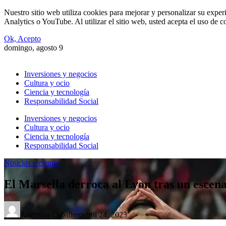
Nuestro sitio web utiliza cookies para mejorar y personalizar su expe
Analytics o YouTube. Al utilizar el sitio web, usted acepta el uso de 
Ok, Acepto
domingo, agosto 9
Inversiones y negocios
Cultura y ocio
Ciencia y tecnología
Responsabilidad Social
Inversiones y negocios
Cultura y ocio
Ciencia y tecnología
Responsabilidad Social
Noticias recientes
El Marsella derroca al Lyon tras un escen
Andreína Caballero
abril 24, 2023