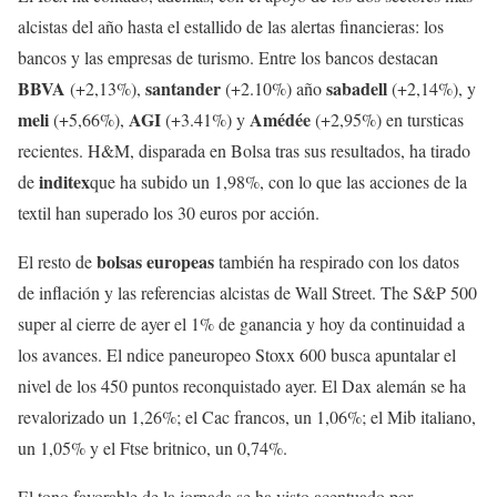
alcistas del año hasta el estallido de las alertas financieras: los
bancos y las empresas de turismo. Entre los bancos destacan
BBVA
santander
sabadell
(+2,13%),
(+2.10%) año
(+2,14%), y
meli
AGI
Amédée
(+5,66%),
(+3.41%) y
(+2,95%) en tursticas
recientes. H&M, disparada en Bolsa tras sus resultados, ha tirado
inditex
de
que ha subido un 1,98%, con lo que las acciones de la
textil han superado los 30 euros por acción.
bolsas europeas
El resto de
también ha respirado con los datos
de inflación y las referencias alcistas de Wall Street. The S&P 500
super al cierre de ayer el 1% de ganancia y hoy da continuidad a
los avances. El ndice paneuropeo Stoxx 600 busca apuntalar el
nivel de los 450 puntos reconquistado ayer. El Dax alemán se ha
revalorizado un 1,26%; el Cac francos, un 1,06%; el Mib italiano,
un 1,05% y el Ftse britnico, un 0,74%.
El tono favorable de la jornada se ha visto acentuado por