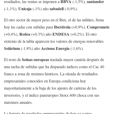
BBVA
santander
resultados, las ventas se imponen a
(-1,5%),
Unicaja
sabadell
(-1,1%),
(-1%) año
(-0,9%).
El otro sector de mayor peso en el Ibex, el de las utilities, frena
Iberdrola
Compromete
hoy las cadas con subidas para
(+0,9%),
Redea
ENDESA
(+0,4%),
(+0.3%) año
(+0,2%). El otro
extremo de la tabla aparecen los valores de energas renovables
Solárium
Acciona Energía
(-1.8%) año
(-1,6%).
bolsas europeas
El resto de
traslada mayor cautela después de
una racha de subidas que ha disparado índices como el Cac 40
francs a zona de mximos histricos. La oleada de resultados
empresariales conocidos en Europa condiciona hoy
mayoritariamente a la baja de los ajustes de carteras de los
inversores, y el índice paneuropeo Stoxx 600 choca con sus
máximos anuales.
La batería de resultados empresariales de hoy ya varios