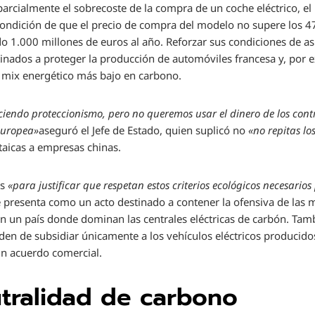
rcialmente el sobrecoste de la compra de un coche eléctrico, el
condición de que el precio de compra del modelo no supere los 4
ado 1.000 millones de euros al año. Reforzar sus condiciones de 
inados a proteger la producción de automóviles francesa y, por e
n mix energético más bajo en carbono.
ciendo proteccionismo, pero no queremos usar el dinero de los cont
 europea»
aseguró el Jefe de Estado, quien suplicó no
«no repitas lo
ltaicas a empresas chinas.
es
«para justificar que respetan estos criterios ecológicos necesario
e presenta como un acto destinado a contener la ofensiva de las
n un país donde dominan las centrales eléctricas de carbón. Tamb
den de subsidiar únicamente a los vehículos eléctricos producidos 
n acuerdo comercial.
utralidad de carbono