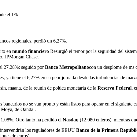
nde el 1%
ancos regionales, perdió un 6,27%.
pito en
mundo financiero
Resurgió el temor por la seguridad del sistema
aso, JPMorgan Chase.
 el 27,28%; seguido por
Banco Metropolitano
con un desplome de ms 
les, ya tiene el 6,27% en su peor jornada desde las turbulencias de marz
in, maana, de la reunin de poltica monetaria de la
Reserva Federal,
en
s bancarios no se van pronto y están listos para operar en el siguiente
rd Moya, de Oanda .
l 1,08%. Otro tanto ha perdido el
Nasdaq
(12.080 enteros), mientras qu
, intervendrán los reguladores de EEUU
Banco de la Primera Repúbl
lones de euros).