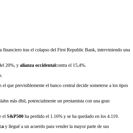
 financiero tras el colapso del First Republic Bank, interviniendo una
del 20%, y
alianza occidental
contra el 15,4%.
o.
 el que previsiblemente el banco central decide someterse a los tipos
 eslabn más dbil, potencialmente un prestamista con una gran
e el
S&P500
ha perdido el 1.16% y se ha quedado en los 4.119.
ica
y llegué a un acuerdo para vender la mayor parte de sus