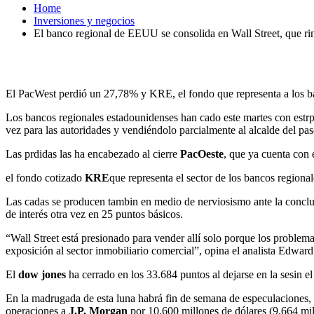
Home
Inversiones y negocios
El banco regional de EEUU se consolida en Wall Street, que ri
El PacWest perdió un 27,78% y KRE, el fondo que representa a los b
Los bancos regionales estadounidenses han cado este martes con estr
vez para las autoridades y vendiéndolo parcialmente al alcalde del p
Las prdidas las ha encabezado al cierre
PacOeste
, que ya cuenta con
el fondo cotizado
KRE
que representa el sector de los bancos regiona
Las cadas se producen tambin en medio de nerviosismo ante la conclus
de interés otra vez en 25 puntos básicos.
“Wall Street está presionado para vender allí solo porque los problema
exposición al sector inmobiliario comercial”, opina el analista Edwa
El
dow jones
ha cerrado en los 33.684 puntos al dejarse en la sesin e
En la madrugada de esta luna habrá fin de semana de especulaciones
operaciones a
J.P. Morgan
por 10.600 millones de dólares (9.664 mil