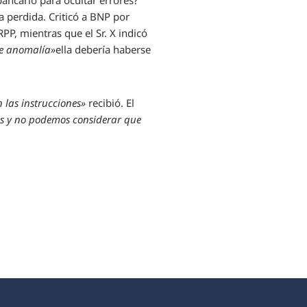
bancario para ocultar errores?
 perdida. Criticó a BNP por
PP, mientras que el Sr. X indicó
de anomalía»
ella debería haberse
 las instrucciones»
recibió. El
os y no podemos considerar que