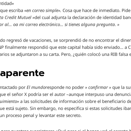
ntidad»
 que escriba
«en correo simple».
Cosa que hace de inmediato. Pide
a Credit Mutuel »
del cual adjunta la declaración de identidad ban
r al… oa mi correo electrónico… si tienes alguna pregunta. »
do regresó de vacaciones, se sorprendió de no encontrar el dine
BNP finalmente respondió que este capital había sido enviado… a C
rios se adjuntaron a su carta. Pero, ¿quién colocó una RIB falsa 
 aparente
ntactado por
El mundo
responde no poder
» confirmar »
que la su
que el señor X podría ser el autor –aunque interpuso una denunc
guimiento»
a las solicitudes de información sobre el beneficiario d
que está sujeto. Sin embargo, no especifica si estas solicitudes 
 un proceso penal y levantar este secreto.