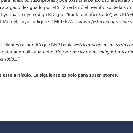
 para nuestros suscriptores
¿Qué pasa si el banco usó el secreto 
 abogado designado por el Sr. X reclamó el reembolso de la suma
 Lyonnais, cuyo código BIC (por “Bank Identifier Code”) es CRLYFR
it Mutuel, cuyo código es CMCIFR2A: a
«manifestación aparente 
os clientes respondió que BNP había
«estrictamente de acuerdo con
alquier anomalía aparente:
“Hay varios cientos de códigos bancari
er todo…”
 este artículo. Lo siguiente es solo para suscriptores.