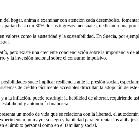
tión del hogar, anima a examinar con atención cada desembolso, foment
e apartan hasta un 30% de sus ingresos mensuales, dedicando una porció
en valores como la austeridad y la sostenibilidad. En Suecia, por ejemp
egral.
afío, pero existe una creciente concienciación sobre la importancia de a
rro y la inversión racional sobre el consumo impulsivo.
s posibilidades suele implicar resiliencia ante la presión social, especia
sistemas de crédito fácilmente accesibles dificultan la adopción de este e
y a la inflación, puede restringir la habilidad de ahorrar, requiriendo a
estabilidad y autonomía financiera.
epresenta un modo de vida que se relaciona con la libertad, el autodomin
xperimentan un mayor sosiego y habilidad para enfrentar los altibajos d
en el ámbito personal como en el familiar y social.