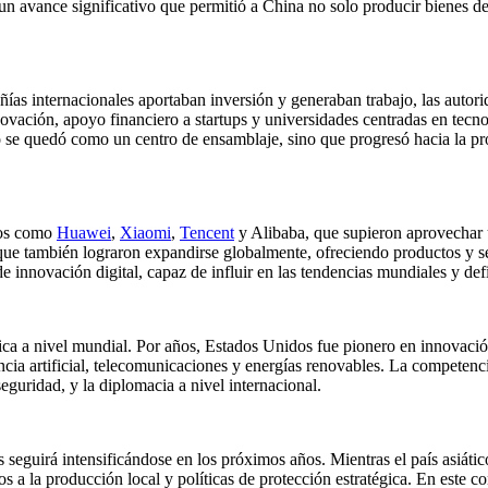
 un avance significativo que permitió a China no solo producir bienes de
ías internacionales aportaban inversión y generaban trabajo, las autor
nnovación, apoyo financiero a startups y universidades centradas en tec
o se quedó como un centro de ensamblaje, sino que progresó hacia la pro
inos como
Huawei
,
Xiaomi
,
Tencent
y Alibaba, que supieron aprovechar u
 que también lograron expandirse globalmente, ofreciendo productos y 
 innovación digital, capaz de influir en las tendencias mundiales y defi
ica a nivel mundial. Por años, Estados Unidos fue pionero en innovación
ncia artificial, telecomunicaciones y energías renovables. La competenc
eguridad, y la diplomacia a nivel internacional.
seguirá intensificándose en los próximos años. Mientras el país asiátic
 a la producción local y políticas de protección estratégica. En este c