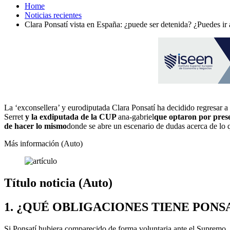
Home
Noticias recientes
Clara Ponsatí vista en España: ¿puede ser detenida? ¿Puedes ir a
La ‘exconsellera’ y eurodiputada Clara Ponsatí ha decidido regresar a E
Serret
y la exdiputada de la CUP
ana-gabriel
que optaron por pres
de hacer lo mismo
donde se abre un escenario de dudas acerca de lo
Más información (Auto)
Título noticia (Auto)
1. ¿QUÉ OBLIGACIONES TIENE PONS
Si Ponsatí hubiera comparecido de forma voluntaria ante el Supremo, co