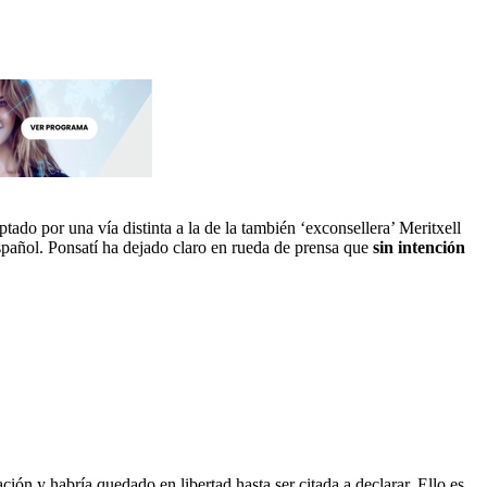
ptado por una vía distinta a la de la también ‘exconsellera’ Meritxell
spañol. Ponsatí ha dejado claro en rueda de prensa que
sin intención
ión y habría quedado en libertad hasta ser citada a declarar. Ello es