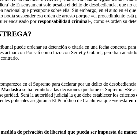
ellera’ de Ensenyament solo pesaba el delito de desobediencia, que no co
n nacional que presupone sobre ella. Sin embargo, en el auto en el qu
 no podía suspender esa orden de arresto porque «el procedimiento está 
quier encausado por
responsabilidad criminal
«, como es orden su dete
ENTREGA?
ribunal puede ordenar su detención o citarla en una fecha concreta par
l es actuar con Ponsatí como hizo con Serret y Gabriel, pero han añadido
 contrario.
e comparezca en el Supremo para declarar por un delito de desobedienci
 Marlaska
se ha remitido a las decisiones que tome el Supremo: «Se a
e seguridad. Será la autoridad judicial la que debe establecer los criter
entes policiales aseguran a El Periódico de Catalunya que «
se está en
medida de privación de libertad que pueda ser impuesta de mane