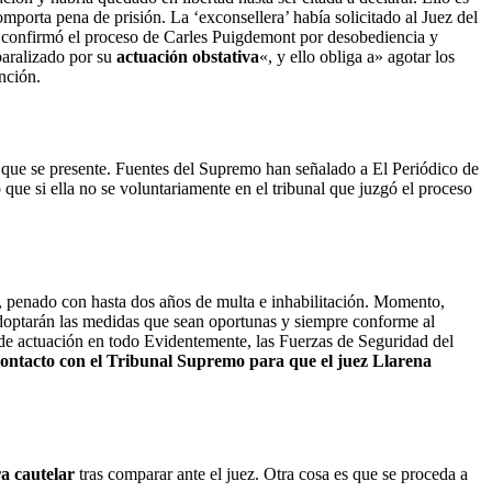
mporta pena de prisión. La ‘exconsellera’ había solicitado al Juez del
e confirmó el proceso de Carles Puigdemont por desobediencia y
paralizado por su
actuación obstativa
«, y ello obliga a» agotar los
nción.
a que se presente. Fuentes del Supremo han señalado a El Periódico de
 que si ella no se voluntariamente en el tribunal que juzgó el proceso
a, penado con hasta dos años de multa e inhabilitación. Momento,
doptarán las medidas que sean oportunas y siempre conforme al
ios de actuación en todo Evidentemente, las Fuerzas de Seguridad del
 contacto con el Tribunal Supremo para que el juez Llarena
ra cautelar
tras comparar ante el juez. Otra cosa es que se proceda a