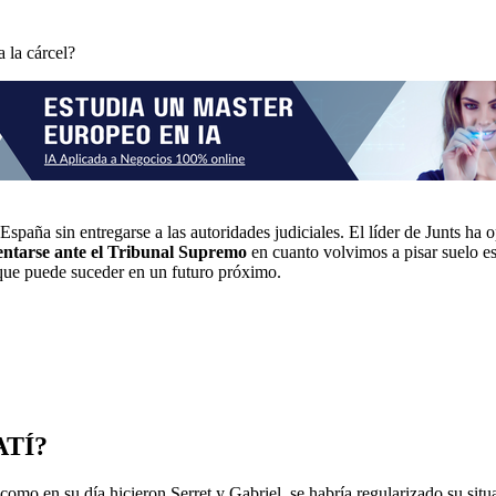
 la cárcel?
spaña sin entregarse a las autoridades judiciales. El líder de Junts ha o
entarse ante el Tribunal Supremo
en cuanto volvimos a pisar suelo e
 que puede suceder en un futuro próximo.
ATÍ?
mo en su día hicieron Serret y Gabriel, se habría regularizado su situac