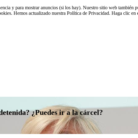
riencia y para mostrar anuncios (si los hay). Nuestro sitio web tambié
cookies. Hemos actualizado nuestra Política de Privacidad. Haga clic en e
detenida? ¿Puedes ir a la cárcel?