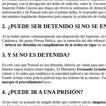
así porque, con la derogación del delito de sedición, sobre la ‘excons
Supremo Pablo Llarena que dejara sin efecto la ordenanza de detenció
malversación y de Ponsati solo por el primer delito, le respondió que
mecanismos legalmente dispuestos para superar la ocultación de cual
2. ¿PUEDE SER DETENIDO SI NO SE 
Al no haber puesto voluntariamente una disposición del Supremo, el t
Catalunya, del grupo Prensa Ibérica, que la intención del alto tribuna
‘,
deberá ser detenida en cumplimiento de la orden en vigor
en su
3. Y SI NO ES DETENIDA?
En este caso que Ponsatí no sea detenida, debería ser citada para qu
Interior espera instrucciones legales. El Ministerio
Fernando Grande
criterio y la orden que establezca la autoridad judicial a las fuerzas d
Estado actúan como policía judicial bajo las órdenes de la misma». Fu
marque el procedimiento
Vaya».
4. ¿PUEDE IR A UNA PRISIÓN?
Al no estar ya acusado de ningún delito que conlleve cárcel,
ninguna 