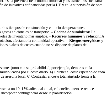
iales, la presencia de economía informal y las estructuras societarias
ón de iniciativas cofinanciadas por la UE y en la supervisión de obra
r los tiempos de construcción y el inicio de operaciones. –
es gastos adicionales de transporte. –
Cadena de suministro:
La
iveles de inventario más amplios. –
Recursos humanos y rotación:
A
rotación, afectando la continuidad operativa. –
Riesgos energéticos y
ciones o alzas de costes cuando no se dispone de planes de
evantes junto con su probabilidad, por ejemplo, demoras en la
multiplicados por el coste diario.
4)
Obtener el coste esperado de cada
 asesoría local. 6) Contrastar el coste total ajustado frente a la
epresenta un 10–15% adicional anual, el beneficio neto se reduce
 incorporar contingencias desde la planificación.