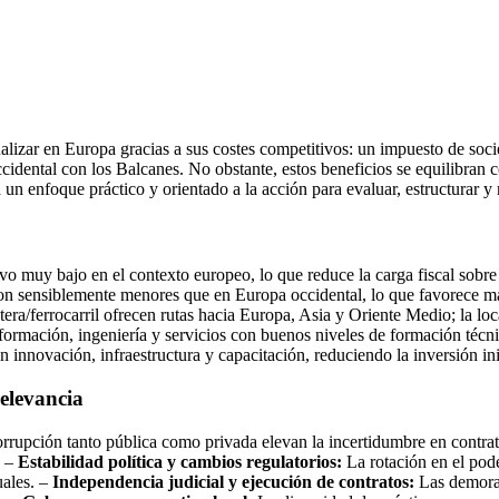
rnalizar en Europa gracias a sus costes competitivos: un impuesto de so
dental con los Balcanes. No obstante, estos beneficios se equilibran 
a un enfoque práctico y orientado a la acción para evaluar, estructurar y
o muy bajo en el contexto europeo, lo que reduce la carga fiscal sobre
) son sensiblemente menores que en Europa occidental, lo que favorece ma
ra/ferrocarril ofrecen rutas hacia Europa, Asia y Oriente Medio; la lo
información, ingeniería y servicios con buenos niveles de formación té
nnovación, infraestructura y capacitación, reduciendo la inversión inic
elevancia
rrupción tanto pública como privada elevan la incertidumbre en contrato
. –
Estabilidad política y cambios regulatorios:
La rotación en el pode
uales. –
Independencia judicial y ejecución de contratos:
Las demoras 