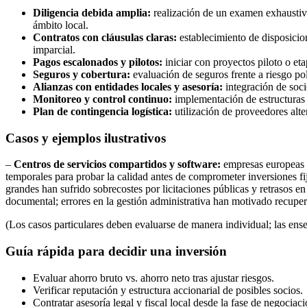
Diligencia debida amplia:
realización de un examen exhaustivo 
ámbito local.
Contratos con cláusulas claras:
establecimiento de disposicion
imparcial.
Pagos escalonados y pilotos:
iniciar con proyectos piloto o eta
Seguros y cobertura:
evaluación de seguros frente a riesgo pol
Alianzas con entidades locales y asesoría:
integración de socio
Monitoreo y control continuo:
implementación de estructuras d
Plan de contingencia logística:
utilización de proveedores alte
Casos y ejemplos ilustrativos
–
Centros de servicios compartidos y software:
empresas europeas h
temporales para probar la calidad antes de comprometer inversiones fi
grandes han sufrido sobrecostes por licitaciones públicas y retrasos e
documental; errores en la gestión administrativa han motivado recupe
(Los casos particulares deben evaluarse de manera individual; las ens
Guía rápida para decidir una inversión
Evaluar ahorro bruto vs. ahorro neto tras ajustar riesgos.
Verificar reputación y estructura accionarial de posibles socios.
Contratar asesoría legal y fiscal local desde la fase de negociaci