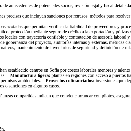
de antecedentes de potenciales socios, revisión legal y fiscal detallada
es precisas que incluyan sanciones por retrasos, métodos para resolver d
pas acotadas que permitan verificar la fiabilidad de proveedores y proce
ítico, protección mediante seguro de crédito a la exportación y pólizas 
s locales con trayectoria confiable y contratación de asesoría laboral y 
e gobernanza del proyecto, auditorías internas y externas, métricas clave
rnativos, mantenimiento de inventarios de seguridad y definición de rut
an establecido centros en Sofía por costos laborales menores y talent
jas. –
Manufactura ligera:
plantas en regiones con acceso a puertos h
n permisos ambientales. –
Proyectos cofinanciados:
inversiones que dep
ros o sanciones en algunos casos.
eñanzas compartidas indican que conviene arrancar con pilotos, asegurar
ón.