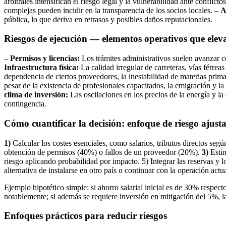
arbitrales intensifican el riesgo legal y la vulnerabilidad ante conflicto
complejas pueden incidir en la transparencia de los socios locales. –
A
pública, lo que deriva en retrasos y posibles daños reputacionales.
Riesgos de ejecución — elementos operativos que eleva
–
Permisos y licencias:
Los trámites administrativos suelen avanzar co
Infraestructura física:
La calidad irregular de carreteras, vías férreas
dependencia de ciertos proveedores, la inestabilidad de materias prima
pesar de la existencia de profesionales capacitados, la emigración y l
clima de inversión:
Las oscilaciones en los precios de la energía y l
contingencia.
Cómo cuantificar la decisión: enfoque de riesgo ajust
1)
Calcular los costes esenciales, como salarios, tributos directos seg
obtención de permisos (40%) o fallos de un proveedor (20%).
3)
Estim
riesgo aplicando probabilidad por impacto. 5) Integrar las reservas y lo
alternativa de instalarse en otro país o continuar con la operación actua
Ejemplo hipotético simple: si ahorro salarial inicial es de 30% respect
notablemente; si además se requiere inversión en mitigación del 5%, l
Enfoques prácticos para reducir riesgos