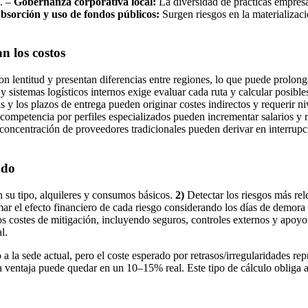
s. –
Gobernanza corporativa local:
La diversidad de prácticas empresar
bsorción y uso de fondos públicos:
Surgen riesgos en la materializaci
n los costos
n lentitud y presentan diferencias entre regiones, lo que puede prolonga
 y sistemas logísticos internos exige evaluar cada ruta y calcular posibl
s y los plazos de entrega pueden originar costes indirectos y requerir n
a competencia por perfiles especializados pueden incrementar salarios y 
a concentración de proveedores tradicionales pueden derivar en interrup
ado
ún su tipo, alquileres y consumos básicos.
2)
Detectar los riesgos más rel
ar el efecto financiero de cada riesgo considerando los días de demora 
s costes de mitigación, incluyendo seguros, controles externos y apoyo de
l.
o a la sede actual, pero el coste esperado por retrasos/irregularidades r
a ventaja puede quedar en un 10–15% real. Este tipo de cálculo obliga a