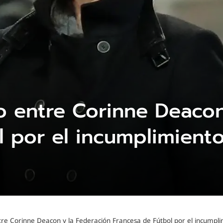
 entre Corinne Deacon
l por el incumplimient
re Corinne Deacon y la Federación Francesa de Fútbol por el incumpli