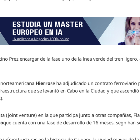
ino Prez encargar de la fase uno de la lnea verde del tren ligero
al norteamericana
Hierro
se ha adjudicado un contrato ferroviario
 infraestructura que se levantó en Cabo en la Ciudad y que ascendi
).
a (joint venture) en la que participa junto a otras compañías, Fl
ro
que cuenta con una fase de desarrollo de 16 meses, segn han 
n infraestructuras en la historia de Calgary, la ciudad mayor de la