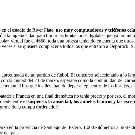
en el estadio de River Plate:
uso muy computadoras y teléfonos cel
 a la ingeniosidad para burlar las limitaciones digitales que ya un mil
«cola» virtual fue el 4658, toda una proeza teniendo en cuenta que otros
0 veces si se quisiera complacer a todos los que entraron a Deportick. 
aproximada de un partido de fútbol. El concurso seleccionado a lo largo 
con la ciudad del 23 de marzo, esperaba como la continuidad del carna
 tenían el bus que los llevaban de llegar al epicentro de los festejos, 
tado a Francia en una final dramática no tenía precio y por eso, el mo
amente entre
el suspenso, la ansiedad, los anhelos truncos y las excep
egarme de la compu (ordenador).
arzo en la provincia de Santiago del Estero, 1.000 kilómetros al norte 
r del país.