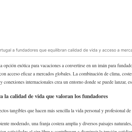
ortugal a fundadores que equilibran calidad de vida y acceso a merc
a opción exótica para vacaciones a convertirse en un imán para fundado
con acceso eficaz a mercados globales. La combinación de clima, costes 
 conexiones internacionales crea un entorno donde se puede lanzar, esca
a la calidad de vida que valoran los fundadores
ectos tangibles que hacen más sencilla la vida personal y profesional de
ente moderado, una franja costera amplia y diversos paisajes naturales
ician actividades al aire libre y contribuyen a disminuir la tensión cotidia