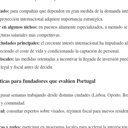
tado:
para compañías que dependen en gran medida de la demanda inter
a proyección internacional adquiere importancia estratégica.
r en algunos nichos:
en puestos altamente especializados, a menudo se 
cturas salariales más competitivas.
ciudades principales:
el creciente interés internacional ha impulsado al
eciendo el coste de vida y condicionando la captación de personal.
iscales:
las medidas orientadas a incentivar la llegada de inversión pued
egal y fiscal antes de decidir.
icas para fundadores que evalúen Portugal
pasar semanas trabajando desde distintas ciudades (Lisboa, Oporto, Bra
no y comunidad.
cal:
consultar expertos sobre visados, régimen fiscal para nuevos resident
as y redes:
participar en programas locales para acelerar la integración