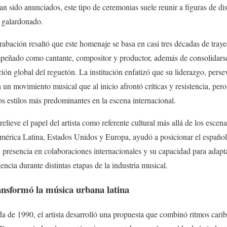
an sido anunciados, este tipo de ceremonias suele reunir a figuras de dis
l galardonado.
bación resaltó que este homenaje se basa en casi tres décadas de trayect
empeñado como cantante, compositor y productor, además de consolidars
ción global del reguetón. La institución enfatizó que su liderazgo, perse
a un movimiento musical que al inicio afrontó críticas y resistencia, per
 estilos más predominantes en la escena internacional.
lieve el papel del artista como referente cultural más allá de los escen
mérica Latina, Estados Unidos y Europa, ayudó a posicionar el españ
presencia en colaboraciones internacionales y su capacidad para adapta
ncia durante distintas etapas de la industria musical.
ansformó la música urbana latina
da de 1990, el artista desarrolló una propuesta que combinó ritmos carib