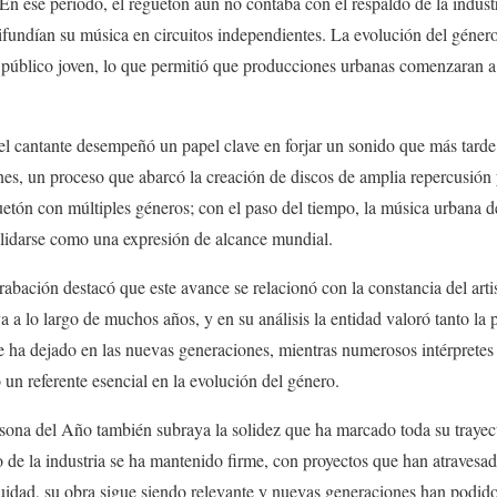
En ese periodo, el reguetón aún no contaba con el respaldo de la industr
fundían su música en circuitos independientes. La evolución del géne
 público joven, lo que permitió que producciones urbanas comenzaran a 
, el cantante desempeñó un papel clave en forjar un sonido que más tard
ones, un proceso que abarcó la creación de discos de amplia repercusión
uetón con múltiples géneros; con el paso del tiempo, la música urbana 
lidarse como una expresión de alcance mundial.
bación destacó que este avance se relacionó con la constancia del artis
va a lo largo de muchos años, y en su análisis la entidad valoró tanto la
e ha dejado en las nuevas generaciones, mientras numerosos intérprete
n referente esencial en la evolución del género.
ona del Año también subraya la solidez que ha marcado toda su trayecto
o de la industria se ha mantenido firme, con proyectos que han atravesad
inuidad, su obra sigue siendo relevante y nuevas generaciones han podido