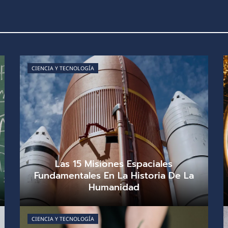
CIENCIA Y TECNOLOGÍA
Las 15 Misiones Espaciales
Fundamentales En La Historia De La
Humanidad
Andrés Quintero
agosto 4, 2026
0
CIENCIA Y TECNOLOGÍA