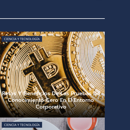
CIENCIA Y TECNOLOGÍA
Retos Y Beneficios De Las Pruebas De
Conocimiento Cero En El Entorno
Corporativo
Renato Álvarez
agosto 2, 2026
0
CIENCIA Y TECNOLOGÍA