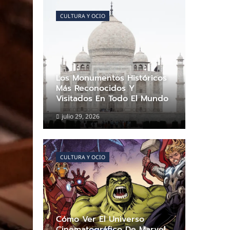
CULTURA Y OCIO
Los Monumentos Históricos
Más Reconocidos Y
Visitados En Todo El Mundo
julio 29, 2026
CULTURA Y OCIO
Cómo Ver El Universo
Cinematográfico De Marvel